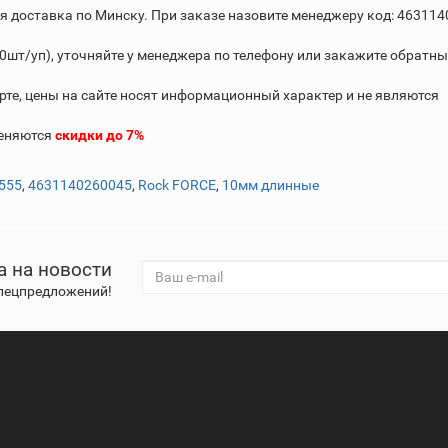
я доставка по Минску. При заказе назовите менеджеру код: 46311
т/уп), уточняйте у менеджера по телефону или закажите обратн
рте, цены на сайте носят информационный характер и не являются
меняются
скидки до 7%
555
,
4631140260045
,
Rock FORCE
,
10мм длинные
а на новости
спецпредложений!