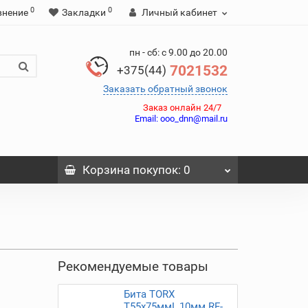
0
0
внение
Закладки
Личный кабинет
пн - сб: с 9.00 до 20.00
7021532
+375(44)
Заказать обратный звонок
Заказ онлайн 24/7
Email:
ooo_dnn@mail.ru
Корзина
покупок
: 0
Рекомендуемые товары
Бита TORX
T55х75ммL,10мм RF-