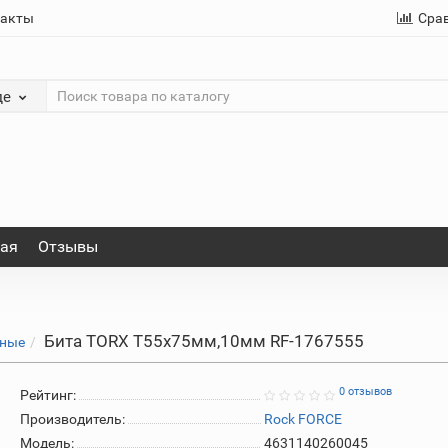
такты
Сра
де
ная
Отзывы
Бита TORX T55х75мм,10мм RF-1767555
нные
0 отзывов
Рейтинг:
Производитель:
Rock FORCE
Модель:
4631140260045