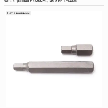
Бита 6-гранная H6х30ммL,10мм RF-1743006
Нет в наличии