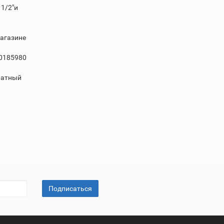
1/2"и
магазине
40185980
братный
Подписаться