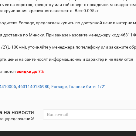
ь ее на вороток, трещотку или гайковерт с посадочным квадратом 
закручивания крепежного элемента. Вес: 0.095кг
зводителя Forsage, предлагаем купить по доступной цене в интерне 
я доставка по Минску. При заказе назовите менеджеру код: 46311
2''(L-100мм), уточняйте у менеджера по телефону или закажите о
рте, цены на сайте носят информационный характер и не являются
меняются
скидки до 7%
4410005
,
4631140185980
,
Forsage
,
Головки биты 1/2''
а на новости
спецпредложений!