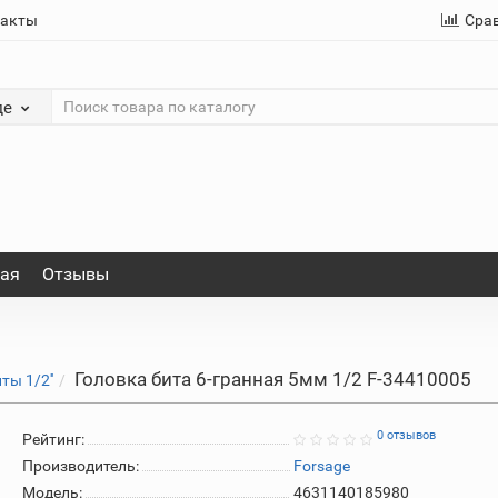
такты
Сра
де
ная
Отзывы
Головка бита 6-гранная 5мм 1/2 F-34410005
ты 1/2''
0 отзывов
Рейтинг:
Производитель:
Forsage
Модель:
4631140185980