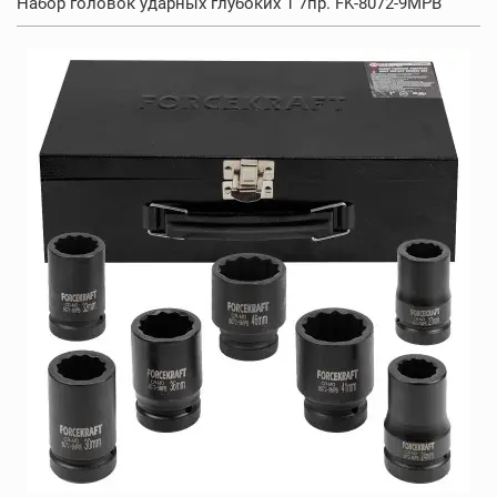
Набор головок ударных глубоких 1 7пр. FK-8072-9MPB