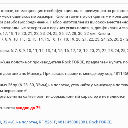
 ключи, совмещающие в себе функционал и преимущества рожков
имеют одинаковые размеры. Ключи гаечные с открытым и кольце
а резьбовых соединений. Набор изготовлен из высококачественно
 специальные отверстия в верхних углах полотна, для фиксации его
, 17, 18, 19, 20, 21, 22, 23, 24, 25, 26, 27, 28, 30, 32 мм. Ключи
 10, 11, 12, 13, 14, 15, 16, 17, 18, 19, 20, 21, 22, 23, 24, 25, 26, 27, 2
, 8, 9, 10, 11, 12, 13, 14, 15, 16, 17, 18, 19, 20, 21, 22, 23, 24, 25, 
м),на полотне от производителя Rock FORCE, предлагаем купить по
я доставка по Минску. При заказе назовите менеджеру код: 48114
 26пр.(6-28, 30, 32мм),на полотне, уточняйте у менеджера по те
ам перезвоним!
рте, цены на сайте носят информационный характер и не являются
меняются
скидки до 7%
0
,
32мм)
,
на полотне
,
RF-5261P
,
4811450002881
,
Rock FORCE
,