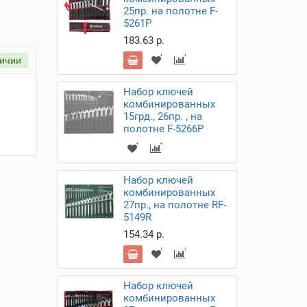
25пр. на полотне F-
5261P
183.63 р.
личии
Набор ключей
комбинированных
15грд., 26пр. , на
полотне F-5266P
Набор ключей
комбинированных
27пр., на полотне RF-
5149R
154.34 р.
Набор ключей
комбинированных