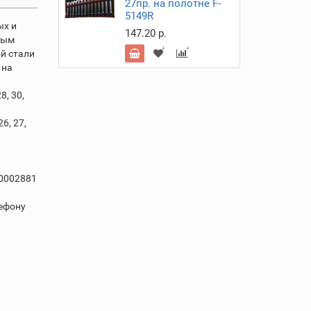
27пр. на полотне F-
5149R
ых и
147.20 р.
вым
й стали
 на
8, 30,
26, 27,
50002881
лефону