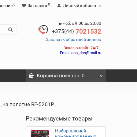
0
0
внение
Закладки
Личный кабинет
пн - сб: с 9.00 до 20.00
7021532
+375(44)
Заказать обратный звонок
Заказ онлайн 24/7
Email:
ooo_dnn@mail.ru
Корзина
покупок
: 0
,на полотне RF-5261P
Рекомендуемые товары
Набор ключей
комбинированных