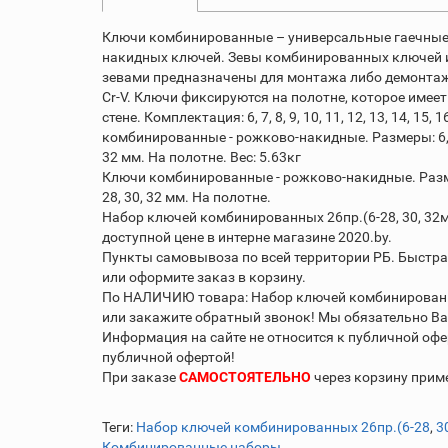
Ключи комбинированные – универсальные гаечные
накидных ключей. Зевы комбинированных ключей 
зевами предназначены для монтажа либо демонтаж
Cr-V. Ключи фиксируются на полотне, которое имеет
стене. Комплектация: 6, 7, 8, 9, 10, 11, 12, 13, 14, 15, 16
комбинированные - рожково-накидные. Размеры: 6, 7, 8, 9,
32 мм. На полотне. Вес: 5.63кг
Ключи комбинированные - рожково-накидные. Размеры: 6, 7
28, 30, 32 мм. На полотне.
Набор ключей комбинированных 26пр.(6-28, 30, 32м
доступной цене в интерне магазине 2020.by.
Пункты самовывоза по всей территории РБ. Быстра
или оформите заказ в корзину.
По НАЛИЧИЮ товара: Набор ключей комбинированных
или закажите обратный звонок! Мы обязательно В
Информация на сайте не относится к публичной офе
публичной офертой!
При заказе
САМОСТОЯТЕЛЬНО
через корзину при
Теги:
Набор ключей комбинированных 26пр.(6-28
,
3
Комбинированные наборы