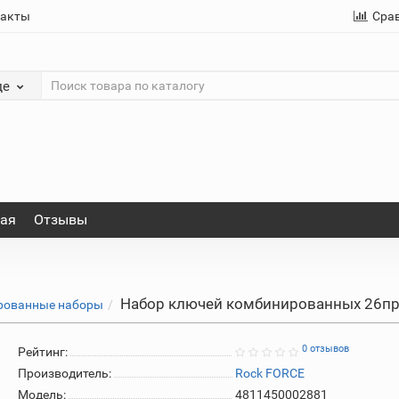
такты
Сра
де
ная
Отзывы
Набор ключей комбинированных 26пр.
рованные наборы
0 отзывов
Рейтинг:
Производитель:
Rock FORCE
Модель:
4811450002881