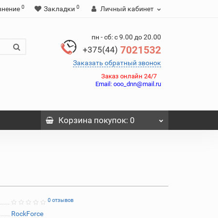
0
0
внение
Закладки
Личный кабинет
пн - сб: с 9.00 до 20.00
7021532
+375(44)
Заказать обратный звонок
Заказ онлайн 24/7
Email:
ooo_dnn@mail.ru
Корзина
покупок
: 0
0 отзывов
RockForce