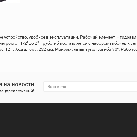
ое устройство, удобное в эксплуатации. Рабочий элемент – гидра
етром от 1/2" до 2". Трубогиб поставляется с набором гибочных сег
 на штоке: 12 т. Ход штока: 232 мм. Максимальный угол загиба 90°. Раб
а на новости
спецпредложений!