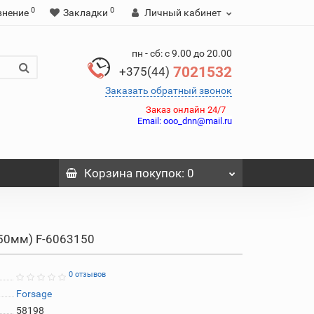
0
0
внение
Закладки
Личный кабинет
пн - сб: с 9.00 до 20.00
7021532
+375(44)
Заказать обратный звонок
Заказ онлайн 24/7
Email:
ooo_dnn@mail.ru
Корзина
покупок
: 0
50мм) F-6063150
0 отзывов
Forsage
58198