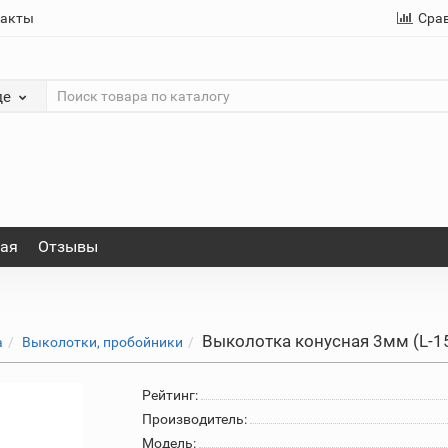
такты
Сра
де
ная
Отзывы
Выколотка конусная 3мм (L-1
а
Выколотки, пробойники
Рейтинг:
Производитель:
Модель: