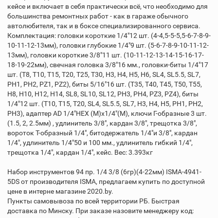
кейсе и включает в себя практически всё, что необходимо для
большинства ремонтных работ - как в гараже обычного
автолюбителя, так и в боксе специализированного сервиса.
Комплектация: головки короткие 1/4"12 шт. (4-4,5-5-5,5-6-7-8-9-
10-11-12-13мм), головки глубокие 1/4"9 шт. (5-6-7-8-9-10-11-12-
13мм), головки короткие 3/8"11 шт. (10-11-12-13-14-15-16-17-
18-19-22мм), свечная головка 3/8"16 мм., головки-биты 1/4"17
шт. (T8, T10, T15, T20, T25, T30, H3, H4, H5, H6, SL4, SL5.5, SL7,
PH1, PH2, PZ1, PZ2), биты 5/16"16 шт. (T35, T40, T45, T50, T55,
H8, H10, H12, H14, SL8, SL10, SL12, PH3, PH4, PZ3, PZ4), биты
1/4"12 шт. (T10, T15, T20, SL4, SL5.5, SL7, H3, H4, H5, PH1, PH2,
PH3), адаптер AD 1/4"HEX (M)x1/4"(M), ключи Г-образные 3 шт.
(1.5, 2, 2.5мм) , удлинитель 3/8", кардан 3/8", трещотка 3/8",
вороток Т-образный 1/4", битодержатель 1/4"и 3/8", кардан
1/4", удлинитель 1/4"50 и 100 мм., удлинитель гибкий 1/4",
трещотка 1/4", кардан 1/4", кейс. Вес: 3.393кг
Набор инструментов 94 пр. 1/4 3/8 (6гр)(4-22мм) ISMA-4941-
5DS от производителя ISMA, предлагаем купить по доступной
цене в интерне магазине 2020.by.
Пункты самовывоза по всей территории РБ. Быстрая
доставка по Минску. При заказе назовите менеджеру код: