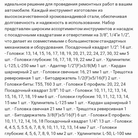
идеальное решение для проведения ремонтных работ в вашем
автомобиле. Каждый инструмент изготовлен из
высококачественной хромованадиевой стали, обеспечивая
долговечность и надежность в использовании. Набор
представлен широким ассортиментом инструментов и насадок
с посадочными квадратами и отверстиями на 3/8", 1/4"и 1/2",
что делает их совместимыми с большинством стандартных
механизмов и оборудования. Посадочный квадрат 1/2": 14 шт.
- Головки: 13, 14, 15, 16, 17, 18, 19, 20, 21, 22, 24, 27, 30, 32 мм 5
шт. - Головки глубокие: 16, 17, 18, 19, 22 мм 2 шт. - Удлинители:
L-125, L-250 мм 1 шт. - Адаптер 1/2"(F)x3/8(M) 1 шт. - Кардан
шарнирный 2 шт. - Головки свечные: 16, 21 мм 1 шт. - Трещотка
реверсивная 1 шт. - Битодержатель 1/2(F)x5/16(F) 2 шт. -
Головки-биты: T55, T60 3 шт. - Головки Е-профиль: 20, 22, 24
Посадочный квадрат 3/8”: 10 шт. - Головки: 10, 11, 12, 13, 14,
15, 16, 17, 18, 19 мм 6 шт. - Головки глубокие: 10, 11, 12, 13, 14,
15 мм 1 шт. - Удлинитель L-125 мм 1 шт. - Кардан шарнирный 1
шт. - Головка свечная 21 мм 1 шт. - Трещотка реверсивная 1
шт. - Битодержатель 3/8(F)x5/16(F) 6 шт. - Головки Е-профиль:
10, 11, 12, 14, 16, 18 Посадочный квадрат 1/4": 13 шт. - Головки:
4, 4.5, 5, 5.5, 6, 7, 8, 9, 10, 11, 12, 13, 14 мм 7 шт. - Головки
глубокие: 4, 5, 6, 7, 8, 9, 10 мм 2 шт. - Удлинители: L-50, L-100 мм