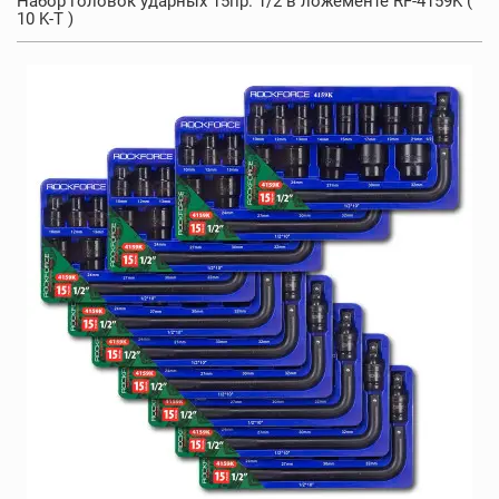
Набор головок ударных 15пр. 1/2 в ложементе RF-4159K (
10 K-T )