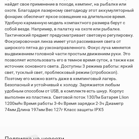
найдет свое применение в походе, кемпинг, на рыбалке или
охоте. Благодаря лазерному светодиоду этот аккумуляторный
фонарик обеспечит яркое освещение на длительное время.
Удобную карманную модель компактного размера берут с
собой везде. Например, в палатку на охоте или рыбалке.
Тактический предмет предусматривает световую регулировку.
Фокусировочная линза имеет угол рассеивания света от
широкого пятна до узконаправленного. Фокус луча меняется
выдвижением головной части простым движением руки. Это
позволяет использовать его в темное время суток, а также как
источник основного света. Доступны 3 режима работы: яркий
свет, тусклый свет, проблесковый режим (стробоскоп).
Поэтому его можно взять даже в кемпинговый лагерь.
Безопасный и устойчивый к холоду. Заряжается любым
удобным способом от USB, в комплекте есть шнур. Корпус
выполнен из пластика. Световой поток 130Лм Батарея LIion
1200мАч Время работы 3-4ч Время зарядки 2-3ч Диаметр
74мм Длина 197мм Вес 127г Класс защиты IPX5
Подписка на новости