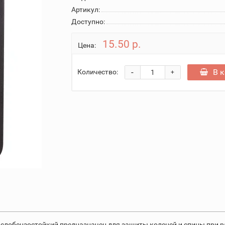
Артикул:
Доступно:
15.50 р.
Цена:
-
В 
Количество:
+
лобензостойкий предназначен для защиты коленей и спины при ра