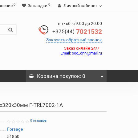
0
0
внение
Закладки
Личный кабинет
пн - сб: с 9.00 до 20.00
7021532
+375(44)
Заказать обратный звонок
Заказ онлайн 24/7
Email:
ooo_dnn@mail.ru
Корзина
покупок
: 0
0х320х30мм F-TRL7002-1A
0 отзывов
Forsage
51850