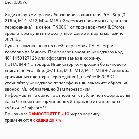
Вес: 0.867кг
Индикатор компрессии бензинового двигателя Profi 8пр.(0-
21Bar, М10, М12, М14, М18 + 2 жестких прижимных адаптера-
переходника) , в кейсе IF-908G1 от производителя ILOforce,
предлагаем купить по доступной цене в интерне магазине
2020.by.
Пункты самовывоза по всей территории РБ. Быстрая
доставка по Минску. При заказе назовите менеджеру код:
4811450127126 или оформите заказ в корзину.
По НАЛИЧИЮ товара: Индикатор компрессии бензинового
двигателя Profi 8пр.(0-21Bar, М10, М12, М14, М18 + 2 жестких
прижимных адаптера-переходника) , в кейсе IF-908G1,
уточняйте у менеджера по телефону или закажите обратный
звонок! Мы обязательно Вам перезвоним!
Информация на сайте не относится к публичной оферте, цены
на сайте носят информационный характер и не являются
публичной офертой!
При заказе
САМОСТОЯТЕЛЬНО
через корзину
применяются
скидки до 7%