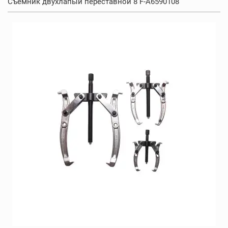
Съемник двухлапый переставной 8 F-A6590108