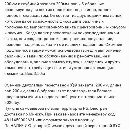
200мм и глубиной захвата 200мм, лапы S-образные
используется для снятия подшипников, шкивов, валов с
поворотным захватом. Он состоит из двух подвижных лапок,
которые дают возможность фиксации в различных
положениях, выпрессовочного винта с центровочным конусом
и плечики. Когда лапки расположены вокруг подшипника и
сжаты, они создают равномерное радиальное давление,
позволяя надежно захватить и извлечь подшипник. Съемник
подшипников также может использоваться для выполнения
различных задач по обслуживанию и ремонту машин и
оборудования, включая замену втулок, шестеренок и других
компонентов, требующих снятия и установки с помощью
съемника. Вес: 3.50кг
Съемник двухлапый переставной 8''(Ø захвата -200мм, длина
лап-200мм,лапы S-образные) от производителя Forsage,
предлагаем купить по доступной цене в интерне магазине
2020.by.
Пункты самовывоза по всей территории РБ. Быстрая
доставка по Минску. При заказе назовите менеджеру код:
4811450002621 или оформите заказ в корзину.
По НАЛИЧИЮ товара: Съемник двухлапый переставной 8''(Ø